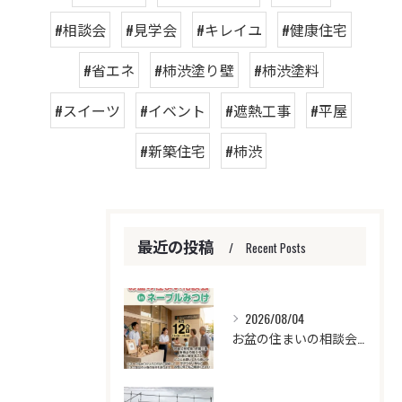
#相談会
#見学会
#キレイユ
#健康住宅
#省エネ
#柿渋塗り壁
#柿渋塗料
#スイーツ
#イベント
#遮熱工事
#平屋
#新築住宅
#柿渋
最近の投稿
Recent Posts
2026/08/04
お盆の住まいの相談会開催！