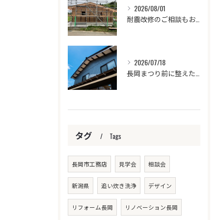
2026/08/01
耐震改修のご相談もお気軽に。
2026/07/18
長岡まつり前に整えたい、「来客が気持ちいい家」
タグ
Tags
長岡市工務店
見学会
相談会
新潟県
追い炊き洗浄
デザイン
リフォーム長岡
リノベーション長岡