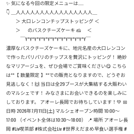
✨ 気になる今回の限定メニューは……
👇 ＿人人人人人人人人人人人人人人人人＿
＞ 大口レンコンチップストッピング ＜
＞ のバスクチーズケーキ 🧀 ＜
￣Y^Y^Y^Y^Y^Y^Y^Y^Y^Y^Y^Y^Y^Y￣
濃厚なバスクチーズケーキに、地元名産の大口レンコン
で作ったパリパリのチップスを贅沢にトッピング！ 絶妙
なマリアージュを、ぜひ会場でご賞味ください😋 こちら
は**【 数量限定 】**での販売となりますので、どうぞお
見逃しなく！🙌 当日は全29ブースが大集結する大賑わい
のマルシェです！ みなさまにお会いできるのを楽しみに
しております。 アオーレ長岡でお待ちしています！💚 📅
日時 2026年7月11日(土) マルシェオープン時間 10:00〜
17:00 （イベント全体は10:30〜18:00） 📍 場所 アオーレ長
岡 #Liv喫茶部 #株式会社Liv #世界えだまめ早食い選手権 #