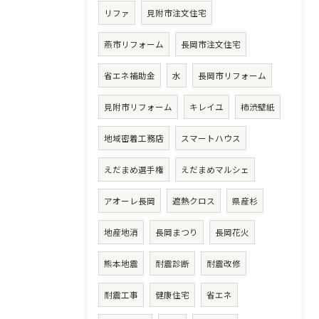
リファ
見附市注文住宅
燕市リフォーム
長岡市注文住宅
省エネ補助金
水
長岡市リフォーム
見附市リフォーム
キレイユ
柿渋壁紙
地域密着工務店
スマートハウス
えだまめ選手権
えだまめマルシェ
アオーレ長岡
遮熱クロス
県産杉
地産地消
長岡まつり
長岡花火
熊本地震
耐震診断
耐震改修
耐震工事
健康住宅
省エネ